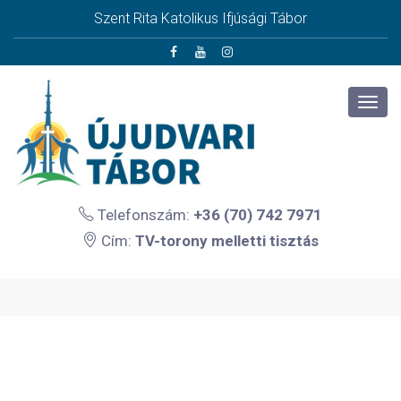
Szent Rita Katolikus Ifjúsági Tábor
Telefonszám:
+36 (70) 742 7971
Cím:
TV-torony melletti tisztás