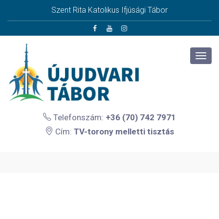
Szent Rita Katolikus Ifjúsági Tábor
Telefonszám:
+36 (70) 742 7971
Cím:
TV-torony melletti tisztás