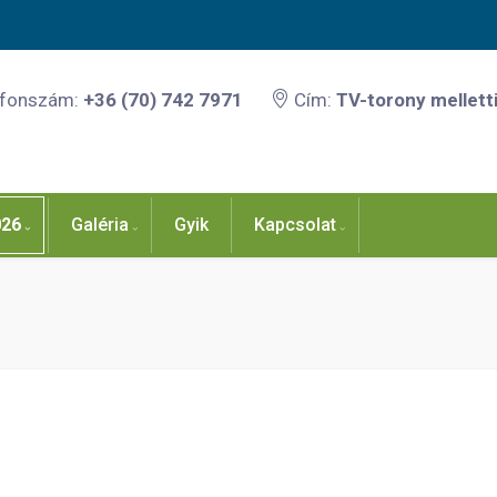
efonszám:
+36 (70) 742 7971
Cím:
TV-torony melletti
026
Galéria
Gyik
Kapcsolat