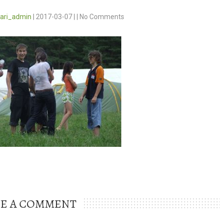
vari_admin
|
2017-03-07
|
|
No Comments
VE A COMMENT