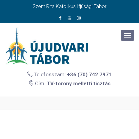
Szent Rita Katolikus Ifjúsági Tábor
Telefonszám:
+36 (70) 742 7971
Cím:
TV-torony melletti tisztás