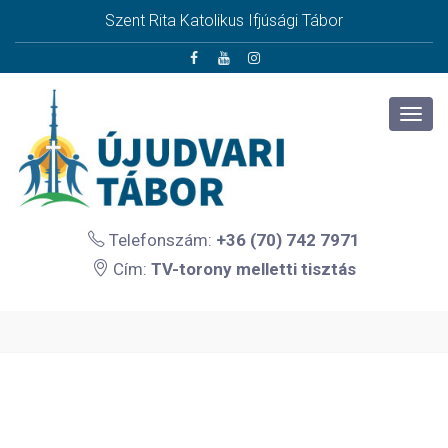
Szent Rita Katolikus Ifjúsági Tábor
Telefonszám:
+36 (70) 742 7971
Cím:
TV-torony melletti tisztás