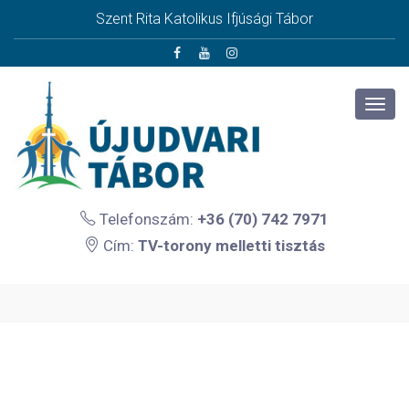
Szent Rita Katolikus Ifjúsági Tábor
Telefonszám:
+36 (70) 742 7971
Cím:
TV-torony melletti tisztás