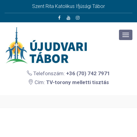
Szent Rita Katolikus Ifjúsági Tábor
Telefonszám:
+36 (70) 742 7971
Cím:
TV-torony melletti tisztás