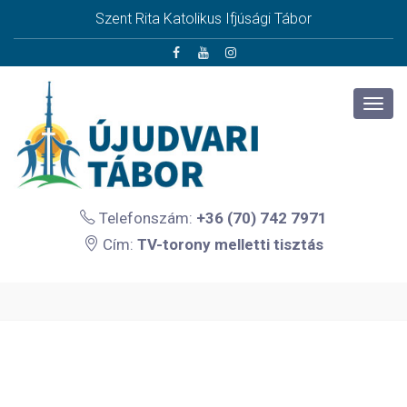
Szent Rita Katolikus Ifjúsági Tábor
Telefonszám:
+36 (70) 742 7971
Cím:
TV-torony melletti tisztás