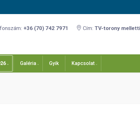
efonszám:
+36 (70) 742 7971
Cím:
TV-torony melletti
026
Galéria
Gyik
Kapcsolat