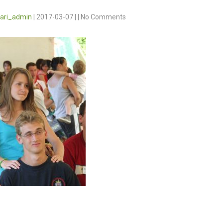
vari_admin
|
2017-03-07
|
|
No Comments