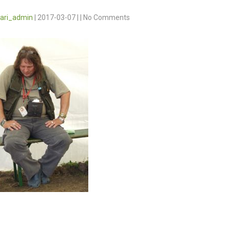
vari_admin
|
2017-03-07
|
|
No Comments