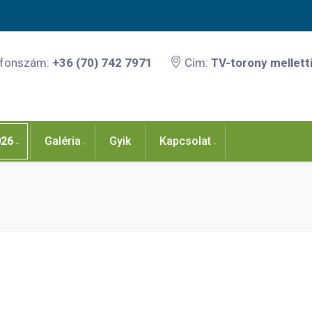
efonszám:
+36 (70) 742 7971
Cím:
TV-torony melletti
026
Galéria
Gyik
Kapcsolat