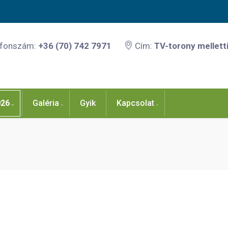
efonszám:
+36 (70) 742 7971
Cím:
TV-torony melletti
026
Galéria
Gyik
Kapcsolat