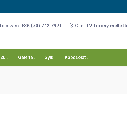
efonszám:
+36 (70) 742 7971
Cím:
TV-torony melletti
026
Galéria
Gyik
Kapcsolat