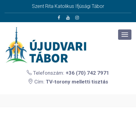
Szent Rita Katolikus Ifjúsági Tábor
Telefonszám:
+36 (70) 742 7971
Cím:
TV-torony melletti tisztás