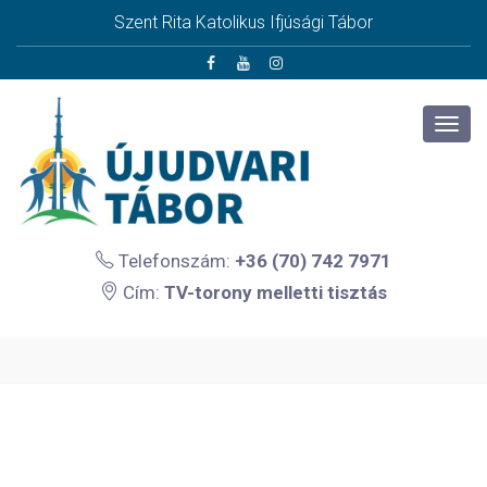
Szent Rita Katolikus Ifjúsági Tábor
Telefonszám:
+36 (70) 742 7971
Cím:
TV-torony melletti tisztás