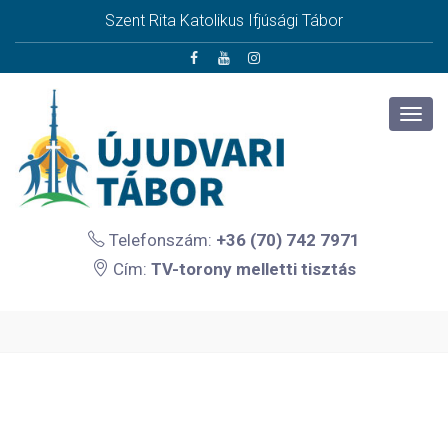
Szent Rita Katolikus Ifjúsági Tábor
Telefonszám:
+36 (70) 742 7971
Cím:
TV-torony melletti tisztás