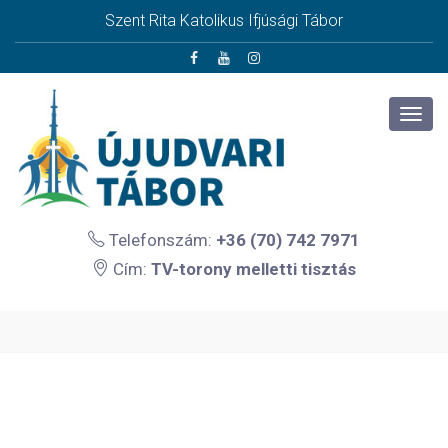
Szent Rita Katolikus Ifjúsági Tábor
Telefonszám:
+36 (70) 742 7971
Cím:
TV-torony melletti tisztás