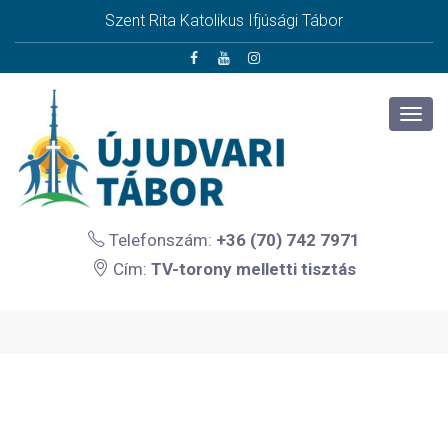
Szent Rita Katolikus Ifjúsági Tábor
Telefonszám:
+36 (70) 742 7971
Cím:
TV-torony melletti tisztás