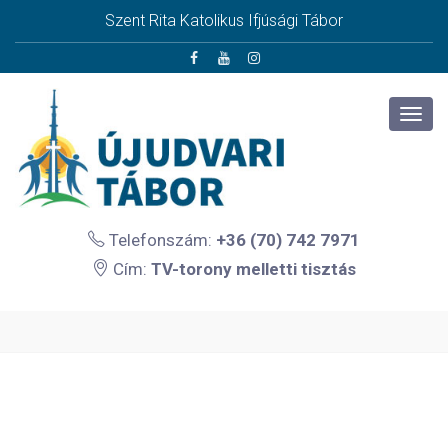
Szent Rita Katolikus Ifjúsági Tábor
Telefonszám:
+36 (70) 742 7971
Cím:
TV-torony melletti tisztás