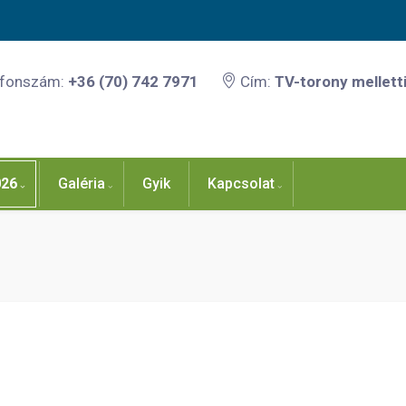
efonszám:
+36 (70) 742 7971
Cím:
TV-torony melletti
026
Galéria
Gyik
Kapcsolat