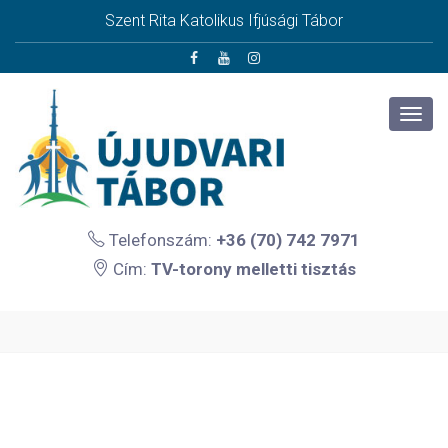
Szent Rita Katolikus Ifjúsági Tábor
Telefonszám:
+36 (70) 742 7971
Cím:
TV-torony melletti tisztás