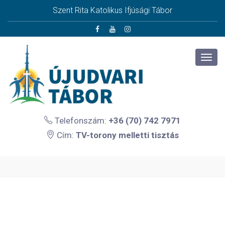
Szent Rita Katolikus Ifjúsági Tábor
Telefonszám:
+36 (70) 742 7971
Cím:
TV-torony melletti tisztás