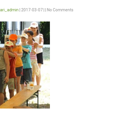
vari_admin
|
2017-03-07
|
|
No Comments