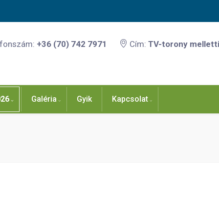
efonszám:
+36 (70) 742 7971
Cím:
TV-torony melletti
026
Galéria
Gyik
Kapcsolat