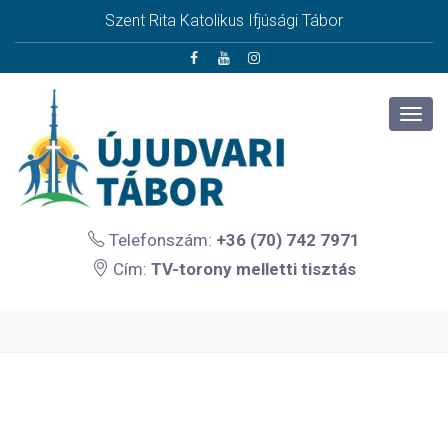
Szent Rita Katolikus Ifjúsági Tábor
Telefonszám:
+36 (70) 742 7971
Cím:
TV-torony melletti tisztás