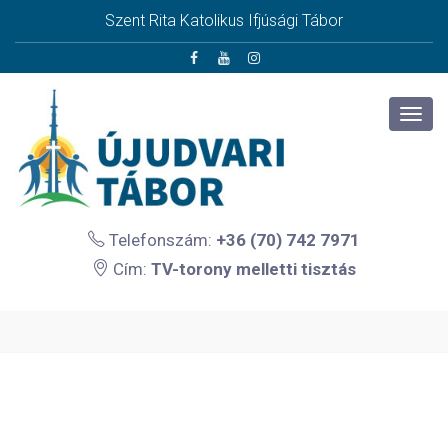
Szent Rita Katolikus Ifjúsági Tábor
Telefonszám:
+36 (70) 742 7971
Cím:
TV-torony melletti tisztás