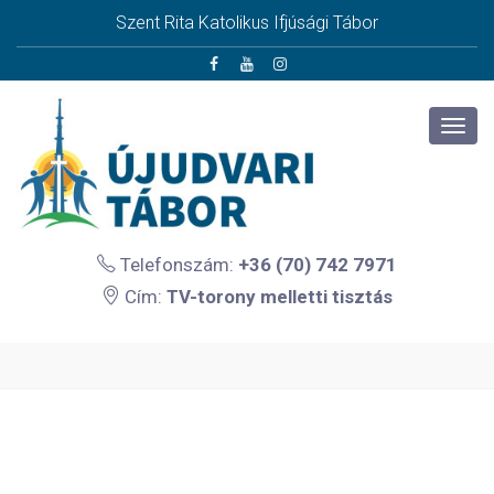
Szent Rita Katolikus Ifjúsági Tábor
Telefonszám:
+36 (70) 742 7971
Cím:
TV-torony melletti tisztás