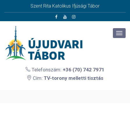
Szent Rita Katolikus Ifjúsági Tábor
Telefonszám:
+36 (70) 742 7971
Cím:
TV-torony melletti tisztás