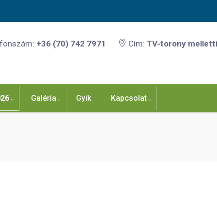
efonszám:
+36 (70) 742 7971
Cím:
TV-torony melletti
026
Galéria
Gyik
Kapcsolat