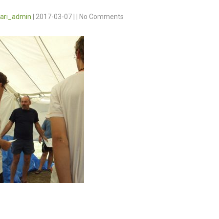
vari_admin
|
2017-03-07
|
|
No Comments