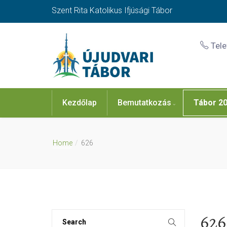
Szent Rita Katolikus Ifjúsági Tábor
Tel
Kezdőlap
Bemutatkozás
Tábor 2
Home
626
626