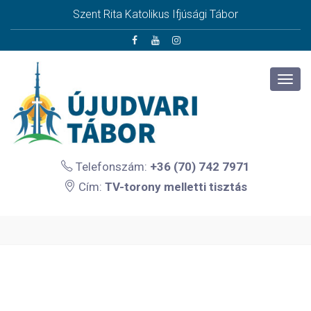
Szent Rita Katolikus Ifjúsági Tábor
Telefonszám:
+36 (70) 742 7971
Cím:
TV-torony melletti tisztás