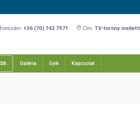
efonszám:
+36 (70) 742 7971
Cím:
TV-torony melletti
026
Galéria
Gyik
Kapcsolat