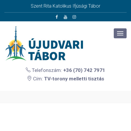
Szent Rita Katolikus Ifjúsági Tábor
Telefonszám:
+36 (70) 742 7971
Cím:
TV-torony melletti tisztás