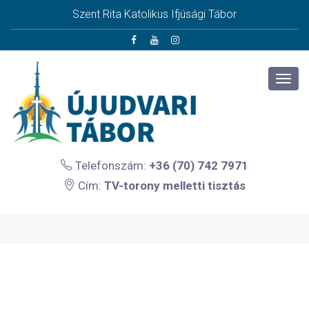
Szent Rita Katolikus Ifjúsági Tábor
Telefonszám:
+36 (70) 742 7971
Cím:
TV-torony melletti tisztás