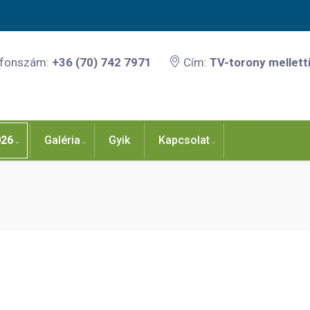
efonszám:
+36 (70) 742 7971
Cím:
TV-torony melletti
026
Galéria
Gyik
Kapcsolat