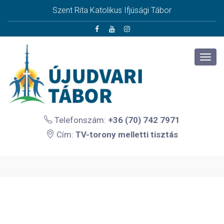
Szent Rita Katolikus Ifjúsági Tábor
Telefonszám:
+36 (70) 742 7971
Cím:
TV-torony melletti tisztás