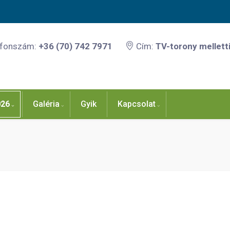
efonszám:
+36 (70) 742 7971
Cím:
TV-torony melletti
026
Galéria
Gyik
Kapcsolat