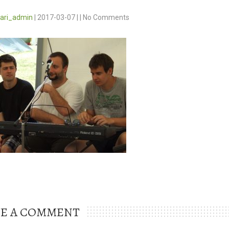
vari_admin
|
2017-03-07
|
|
No Comments
VE A COMMENT