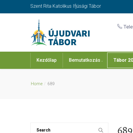
Szent Rita Katolikus Ifjúsági Tábor
Tel
Kezdőlap
Bemutatkozás
Tábor 2
Home
689
689