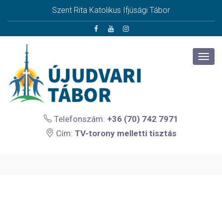
Szent Rita Katolikus Ifjúsági Tábor
Telefonszám:
+36 (70) 742 7971
Cím:
TV-torony melletti tisztás