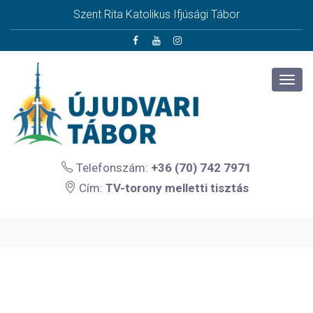
Szent Rita Katolikus Ifjúsági Tábor
Telefonszám:
+36 (70) 742 7971
Cím:
TV-torony melletti tisztás