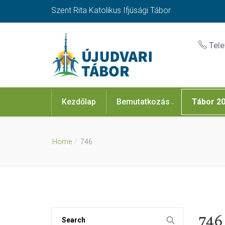
Szent Rita Katolikus Ifjúsági Tábor
Tel
Kezdőlap
Bemutatkozás
Tábor 2
Home
746
746