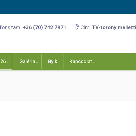
efonszám:
+36 (70) 742 7971
Cím:
TV-torony melletti
026
Galéria
Gyik
Kapcsolat