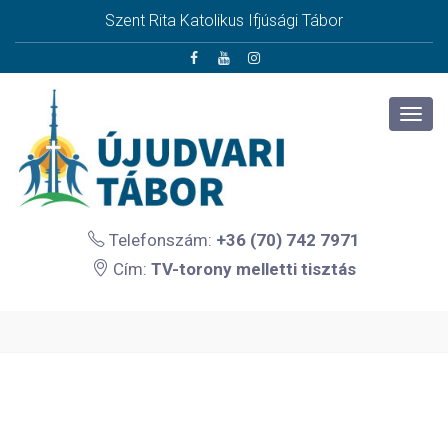
Szent Rita Katolikus Ifjúsági Tábor
Telefonszám:
+36 (70) 742 7971
Cím:
TV-torony melletti tisztás