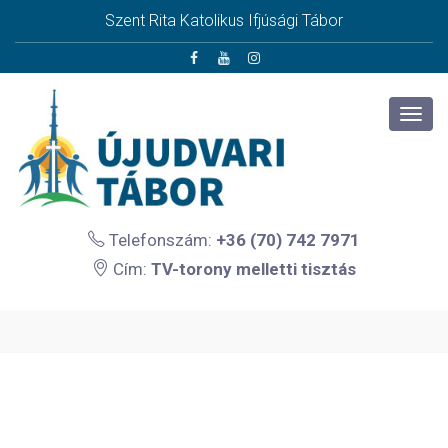
Szent Rita Katolikus Ifjúsági Tábor
Telefonszám:
+36 (70) 742 7971
Cím:
TV-torony melletti tisztás