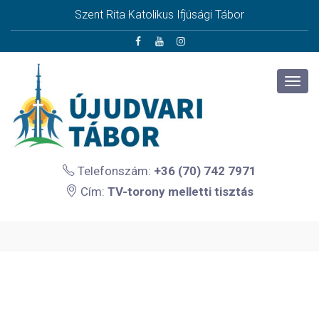
Szent Rita Katolikus Ifjúsági Tábor
Telefonszám:
+36 (70) 742 7971
Cím:
TV-torony melletti tisztás