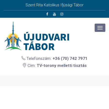
Szent Rita Katolikus Ifjúsági Tábor
Telefonszám:
+36 (70) 742 7971
Cím:
TV-torony melletti tisztás