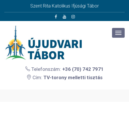
Szent Rita Katolikus Ifjúsági Tábor
Telefonszám:
+36 (70) 742 7971
Cím:
TV-torony melletti tisztás