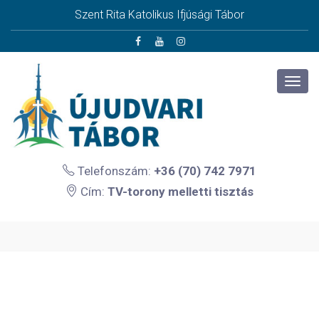
Szent Rita Katolikus Ifjúsági Tábor
Telefonszám:
+36 (70) 742 7971
Cím:
TV-torony melletti tisztás