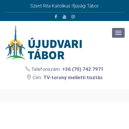
Szent Rita Katolikus Ifjúsági Tábor
Telefonszám:
+36 (70) 742 7971
Cím:
TV-torony melletti tisztás