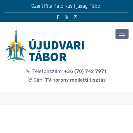
Szent Rita Katolikus Ifjúsági Tábor
Telefonszám:
+36 (70) 742 7971
Cím:
TV-torony melletti tisztás