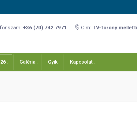
efonszám:
+36 (70) 742 7971
Cím:
TV-torony melletti
026
Galéria
Gyik
Kapcsolat