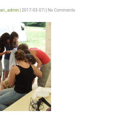
vari_admin
|
2017-03-07
|
|
No Comments