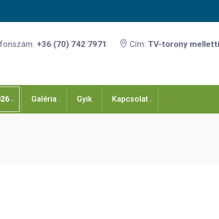
efonszám:
+36 (70) 742 7971
Cím:
TV-torony melletti
026
Galéria
Gyik
Kapcsolat