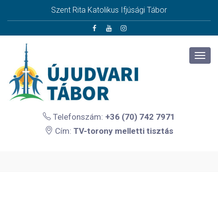
Szent Rita Katolikus Ifjúsági Tábor
Telefonszám:
+36 (70) 742 7971
Cím:
TV-torony melletti tisztás