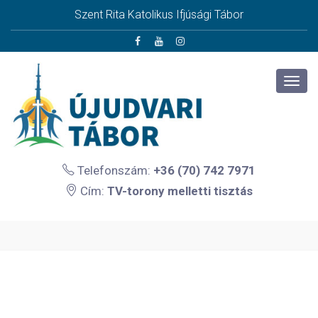
Szent Rita Katolikus Ifjúsági Tábor
Telefonszám:
+36 (70) 742 7971
Cím:
TV-torony melletti tisztás