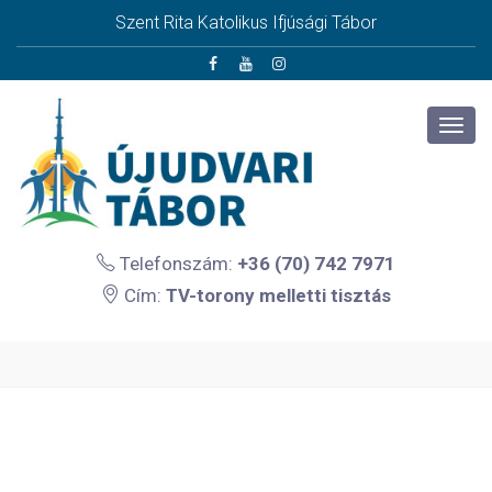
Szent Rita Katolikus Ifjúsági Tábor
Telefonszám:
+36 (70) 742 7971
Cím:
TV-torony melletti tisztás